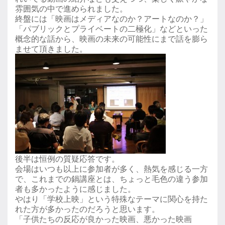
雰囲気の中で進められました。
終盤には「映画はメディアなのか？アートなのか？」
「パブリックとプライベートの二極化」などといった
概念的な話から、映画の未来の可能性にまで話を膨ら
ませて頂きました。
後半は恒例の質疑応答です。
会場はいつも以上に参加者が多く、熱気を感じる一方
で、これまでの鍋講座とは、ちょっと毛色の違う参加
者も多かったように感じました。
やはり「学校上映」という特殊なテーマに関心を持た
れた方が多かったのだろうと思います。
「子供たちの反応が良かった映画、悪かった映画