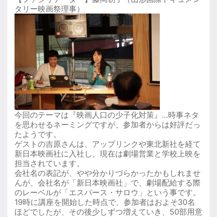
タリー映画祭理事）
今回のテーマは『映画人口の少子化対策』…時事ネタ
を思わせるネーミングですが、参加者からは好評だっ
たようです。
ゲストの吉原さんは、アップリンクや東北新社を経て
新日本映画社に入社し、現在は劇場営業と学校上映を
担当されています。
会社名の表記が、やや分かりづらかったかもしれませ
んが、会社名が「新日本映画社」で、劇場配給する際
のレーベルが「エスパース・サロウ」という事です。
19時に講座を開始した時点で、参加者はおよそ30名
ほどでしたが、その後少しずつ増えていき、50部用意