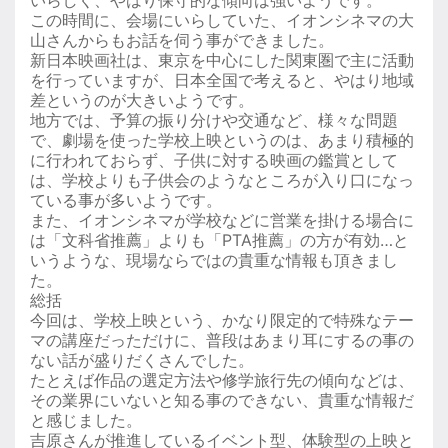
いらしく、やはり保守的な傾向は強いようです。
この時間に、会場にいらしていた、イオンシネマの大
山さんからもお話を伺う事ができました。
新日本映画社は、東京を中心にした関東圏で主に活動
を行っていますが、日本全国で考えると、やはり地域
差というのが大きいようです。
地方では、予算の振り分けや交通など、様々な問題
で、劇場を使った学校上映というのは、あまり積極的
に行われておらず、子供に対する映画の鑑賞として
は、学校よりも子供会のようなところが入り口になっ
ている事が多いようです。
また、イオンシネマが学校などに営業を掛ける場合に
は「文科省推薦」よりも「PTA推薦」の方が有効…と
いうような、現場ならではの貴重な情報も頂きまし
た。
総括
今回は、学校上映という、かなり限定的で特殊なテー
マの講座だっただけに、普段はあまり耳にするの事の
ない話が盛りだくさんでした。
たとえば作品の選定方法や修学旅行先の傾向などは、
その業界にいないと知る事のできない、貴重な情報だ
と感じました。
吉原さんが推進しているイベント型、体験型の上映と