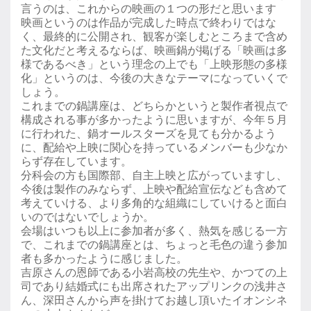
言うのは、これからの映画の１つの形だと思います
映画というのは作品が完成した時点で終わりではな
く、最終的に公開され、観客が楽しむところまで含め
た文化だと考えるならば、映画鍋が掲げる「映画は多
様であるべき」という理念の上でも「上映形態の多様
化」というのは、今後の大きなテーマになっていくで
しょう。
これまでの鍋講座は、どちらかというと製作者視点で
構成される事が多かったように思いますが、今年５月
に行われた、鍋オールスターズを見ても分かるよう
に、配給や上映に関心を持っているメンバーも少なか
らず存在しています。
分科会の方も国際部、自主上映と広がっていますし、
今後は製作のみならず、上映や配給宣伝なども含めて
考えていける、より多角的な組織にしていけると面白
いのではないでしょうか。
会場はいつも以上に参加者が多く、熱気を感じる一方
で、これまでの鍋講座とは、ちょっと毛色の違う参加
者も多かったように感じました。
吉原さんの恩師である小岩高校の先生や、かつての上
司であり結婚式にも出席されたアップリンクの浅井さ
ん、深田さんから声を掛けてお越し頂いたイオンシネ