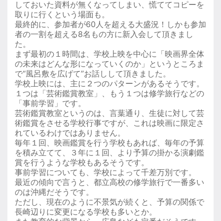
しておいた資料が無くなってしまい、慌ててコピーを
取りに行くという場面も。
最終的に、参加者が60人を超える大盛況！しかも参加
者の一割を超える8名もの方に新入会して頂きまし
た。
まず最初の１時間は、学校上映を中心に「映画界全体
の未来はどんな形になっていくのか」というところま
で“風呂敷を広げて”お話しして頂きました。
学校上映には、主に２つのパターンがあるそうです。
１つは「芸術鑑賞教室」、もう１つは修学旅行などの
「事前学習」です。
芸術鑑賞教室というのは、言葉通り、生徒に対して芸
術鑑賞をさせる学校行事ですが、これは映画に限定さ
れているわけではありません。
毎年１回、映画鑑賞を行う学校もあれば、毎年の予算
を積み立てて、３年に１回、より予算の掛かる演劇鑑
賞を行うような学校もあるそうです。
事前学習についても、学校によって千差万別です。
最近の傾向で言うと、都立高校の修学旅行で一番多い
のは沖縄だそうです。
ただし、現在のように不景気が続くと、予算の関係で
長崎辺りに変更になる学校も多いとか。