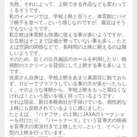
当然、それによって、上映できる作品なども変わって
くるそうです。
私のイメージでは、学校上映と言うと、体育館にパイ
プ椅子を並べて…という感じなのですが、最近はそう
でもないようです。
私立校は体育館も快適に使える事が多いようですが、
公立校はそこまで設備が整っていない事も多く、たと
えば空調の関係などで、長時間の上映に耐えるのは難
しいようです。
そのため、近くの公共施設のホールを利用したり、映
画館のスクリーンを貸切にして上映する事も多いよう
です。
吉原さん自身は、学校上映をあまり真面目に観ておら
ず、ロビーでフラフラしている事の方が多かったらし
く、そのような体験から、学校上映をもっと面白くな
ければ！という思いを強く持っているようです。
それは現在、新日本映画社が手掛けている、個性的な
上映にも反映されているように感じました。
たとえば、『ハヤブサ』の上映にJAXAのトークショ
ーを付けたり、『パートナーズ』という盲導犬の映画
を盲導犬の実演付きで上映したり…という、イベント
型の上映を行っています。