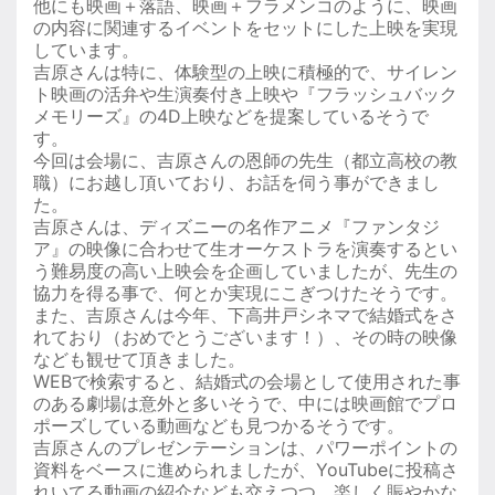
他にも映画＋落語、映画＋フラメンコのように、映画
の内容に関連するイベントをセットにした上映を実現
しています。
吉原さんは特に、体験型の上映に積極的で、サイレン
ト映画の活弁や生演奏付き上映や『フラッシュバック
メモリーズ』の4D上映などを提案しているそうで
す。
今回は会場に、吉原さんの恩師の先生（都立高校の教
職）にお越し頂いており、お話を伺う事ができまし
た。
吉原さんは、ディズニーの名作アニメ『ファンタジ
ア』の映像に合わせて生オーケストラを演奏するとい
う難易度の高い上映会を企画していましたが、先生の
協力を得る事で、何とか実現にこぎつけたそうです。
また、吉原さんは今年、下高井戸シネマで結婚式をさ
れており（おめでとうございます！）、その時の映像
なども観せて頂きました。
WEBで検索すると、結婚式の会場として使用された事
のある劇場は意外と多いそうで、中には映画館でプロ
ポーズしている動画なども見つかるそうです。
吉原さんのプレゼンテーションは、パワーポイントの
資料をベースに進められましたが、YouTubeに投稿さ
れいてる動画の紹介なども交えつつ、楽しく賑やかな