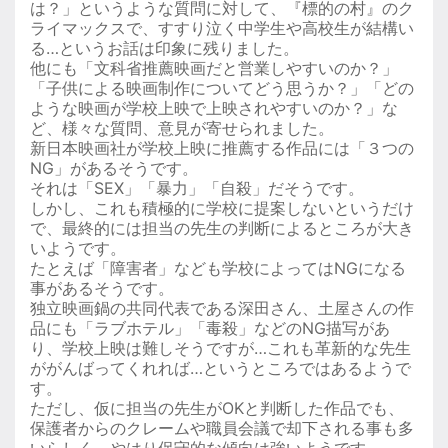
は？」というような質問に対して、『標的の村』のク
ライマックスで、すすり泣く中学生や高校生が結構い
る…というお話は印象に残りました。
他にも「文科省推薦映画だと営業しやすいのか？」
「子供による映画制作についてどう思うか？」「どの
ような映画が学校上映で上映されやすいのか？」な
ど、様々な質問、意見が寄せられました。
新日本映画社が学校上映に推薦する作品には「３つの
NG」があるそうです。
それは「SEX」「暴力」「自殺」だそうです。
しかし、これも積極的に学校に提案しないというだけ
で、最終的には担当の先生の判断によるところが大き
いようです。
たとえば「障害者」なども学校によってはNGになる
事があるそうです。
独立映画鍋の共同代表である深田さん、土屋さんの作
品にも「ラブホテル」「毒殺」などのNG描写があ
り、学校上映は難しそうですが…これも革新的な先生
ががんばってくれれば…というところではあるようで
す。
ただし、仮に担当の先生がOKと判断した作品でも、
保護者からのクレームや職員会議で却下される事も多