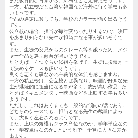
また教育的な背景から、広島なども定番だそうです。
一方、私立校だと台湾や韓国など海外に行く学校も多
いようです。
作品の選定に関しても、学校のカラーが強く出るそう
です。
公立校の場合、担当が毎年変わったりするので、映画
をあまり知らない先生が担当になる事が多いそうで
す。
また、生徒の父兄からのクレーム等を嫌うため、メジ
ャー作品を選ぶ傾向が強いそうです。
たとえば、４つぐらい候補を挙げて、生徒に投票させ
て決めるケースも多いそうです。
良くも悪くも事なかれ主義的な体質を感じますね。
一方の私立校は、公立校とは異なり、映画が好きな先
生が継続的に担当になる事が多く、志が高い作品…た
とえばドキュメンタリー映画などを上映する事も多い
ようです。
ただし、これはあくまでも一般的な傾向の話であり、
どちらのケースでも、担当となる先生の裁量によっ
て、大きく左右されるようです。
また、上映の規模もクラス単位なのか、学年単位なの
か、学校単位なのか…という所で、予算に大きな差が
出ます。