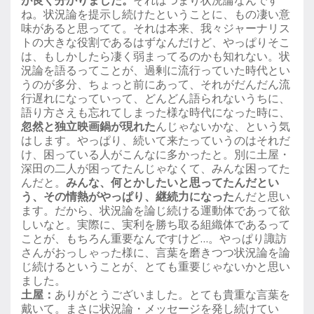
が良く分かりました。
それはつまり状況論なんです
ね。状況論を提示し続けたということに、もの凄い意
味があると思ってて。それは本来、我々ジャーナリス
トの大きな役割であるはずなんだけど、やっぱりそこ
は、もしかしたら凄く弱まってるのかも知れない。状
況論を語るってことが、過剰に流行っていた時代とい
うのが多分、ちょっと前にあって、それがだんだん流
行遅れになっていって、どんどん語られないうちに、
語り方さえも忘れてしまった様な時代になった時に、
忽然と独立映画鍋が現れた
んじゃないかな、という気
はします。やっぱり、続いて来たっていうのはそれだ
け、困っている人がこんなに多かったと。別に土屋・
深田の二人が困ってたんじゃなくて、みんな困ってた
んだと。
みんな、何とかしたいと思ってたんだとい
う、その情熱がやっぱり、継続力になった
んだと思い
ます。だから、状況論を論じ続ける運動体であって欲
しいなと。実際に、実利を勝ち取る組織体であるって
ことが、もちろん重要なんですけど…。やっぱり諏訪
さんがおっしゃった様に、言葉を磨きつつ状況論を論
じ続けるということが、とても重要じゃないかと思い
ました。
土屋：
ありがとうございました。とても貴重な言葉を
戴いて。まさに状況論・メッセージを発し続けてい