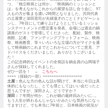
つ、「独立映画とは何か」「映画鍋のミッションと
は」を考えながらこれからの展望を話し合う会に、97
人もの方が集まる濃い2時間となりました。共同代表
の土屋豊と深田晃司が夫婦漫才のごとくナビゲーショ
ンし、7年目にして練り上げようとしているミッショ
ンステートメントの暫定案を発表。会場には過去の鍋
講座のゲストで登壇してくださった、配給、製作、映
画館、記者、ファンディングプラットフォーム、映画
祭、映画教育、等々いろいろな立場の方がマイクを通
して映画鍋のこれまでとこれからについてご意見、ア
ドバイスをくださいました。ありがとうございまし
た！
この記念碑的なイベントの全発話を鍋会員の山岡瑞子
さんが採録してくれました。
ぜひ一読を！ →
こちらへ
====（採録の一部）==================
土屋：
色んな方の色んな話が聞けて、本当に今日は具
体的にもなったし、とても僕としてはいい会だったと
思うんですが、深田さん、どうですか？
深田：
７年間が何か、これが鍋の最終回みたいに…。
もう人生が終わるんじゃないかみたいな気持ちになっ
てますけど。でも本当に7年前と、日本映画の状況が