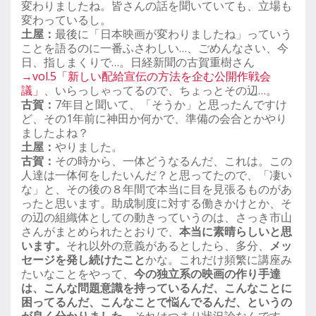
変わりましたね。皆さんの話を聞いていても、立場も
変わっているし。
土屋：
最後に「日本映画が変わりましたね」っていう
ことを語るのに一番ふさわしい…、ごめんなさい、今
日、指しまくりで…。日経新聞の古賀重樹さん
→vol.5「新しい配給宣伝の方法を企む公開作戦会
議」
、いらっしゃってるので、ちょっとその辺…。
古賀：
7年目と聞いて、「そうか」と思ったんですけ
ど、その1年前に神田か何かで、準備の会合とかやり
ましたよね？
土屋：
やりました。
古賀：
その時から、一体どうなるんだ、これは。この
人達は一体何をしたいんだ？と思ってたので、「凄い
な」と、その後の８年間で本当に目を見張るものがあ
ったと思います。助成制度に対する働きかけとか、そ
の辺の組織体としての動きっていうのは、さっき市山
さんがまとめられたとおりで、
本当に素晴らしいと思
います。
それ以外の意義があるとしたら、多分、
メッ
セージを発し続けたこと
かな。これだけ頻繁に講座み
たいなことをやって、
今の独立系の映画の作り手達
は、こんな問題意識を持っているんだ、こんなことに
困ってるんだ、こんなことで悩んでるんだ、というの