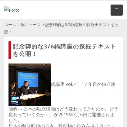
ホーム
>
鍋ニュース
>
記念碑的な3/6鍋講座の採録テキストを公
開！
記念碑的な3/6鍋講座の採録テキスト
を公開！
鍋講座 vol. 41「７年目の独立映
画鍋 ～日本の独立映画はどう変わってきたのか、どう
変わっていくのか～」
が2019年3月6日に開催されま
した。
日本の独立映画の歩み、映画鍋の歩みを振り返りつ