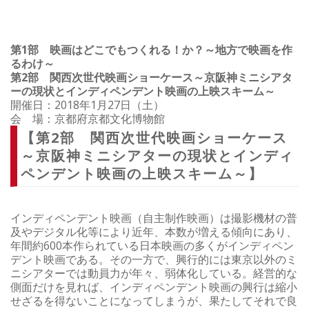
視点、上映者の視点
第1部 映画はどこでもつくれる！か？～地方で映画を作
るわけ～
第2部 関西次世代映画ショーケース～京阪神ミニシアタ
ーの現状とインディペンデント映画の上映スキーム～
開催日：2018年1月27日（土）
会 場：京都府京都文化博物館
【第2部 関西次世代映画ショーケース
～京阪神ミニシアターの現状とインディ
ペンデント映画の上映スキーム～】
インディペンデント映画（自主制作映画）は撮影機材の普
及やデジタル化等により近年、本数が増える傾向にあり、
年間約600本作られている日本映画の多くがインディペン
デント映画である。その一方で、興行的には東京以外のミ
ニシアターでは動員力が年々、弱体化している。経営的な
側面だけを見れば、インディペンデント映画の興行は縮小
せざるを得ないことになってしまうが、果たしてそれで良