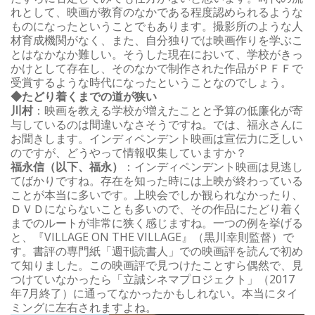
れとして、映画が教育のなかである程度認められるような
ものになったということでもあります。撮影所のような人
材育成機関がなく、また、自分独りでは映画作りを学ぶこ
とはなかなか難しい。そうした現在において、学校がきっ
かけとして存在し、そのなかで制作された作品がＰＦＦで
受賞するような時代になったということなのでしょう。
◆たどり着くまでの道が狭い
川村
：映画を教える学校が増えたことと予算の低廉化が寄
与しているのは間違いなさそうですね。では、福永さんに
お聞きします。インディペンデント映画は宣伝力に乏しい
のですが、どうやって情報収集していますか？
福永信（以下、福永）
：インディペンデント映画は見逃し
てばかりですね。存在を知った時には上映が終わっている
ことが本当に多いです。上映会でしか観られなかったり、
ＤＶＤにならないことも多いので、その作品にたどり着く
までのルートが非常に狭く感じますね。一つの例を挙げる
と、『VILLAGE ON THE VILLAGE』（黒川幸則監督）で
す。書評の専門紙「週刊読書人」での映画評を読んで初め
て知りました。この映画評で見つけたことすら偶然で、見
つけていなかったら「立誠シネマプロジェクト」（2017
年7月終了）に通ってなかったかもしれない。本当にタイ
ミングに左右されますよね。