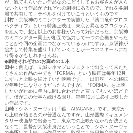
が、観てもらいたい作品なのにどうしてもお客さんが入ら
ないという作品がそれぞれの劇場にあるので、それを各劇
場で共有して、ラベルを付けていこうというものです。
川村
：京阪神のミニシアターで実施した『濱口竜介プロス
ペクティブ』という特集上映は、東京と異なるプログラム
を組んで、想定以上のお客様が入って好評だった。京阪神
のミニシアター同士が相互で協力して一つの企画をやった
ことが今回の企画につながっているわけですね。京阪神が
協力して特集を盛り上げていくことが一つのスキームにな
り得るかもしれませんね。
◆劇場それぞれのお薦めの１本
田中
：例えば、立誠シネマプロジェクトで出会って来たた
くさんの作品の中でも『FORMA』という映画は毎年12月
にずっと上映を続けていた映画です。「出町座」への移転
が年明けになりそうだったんですが、『FORMA』を上映
したいがために年内に間に合わせたと言ってもいいほどで
す。僕がこの仕事を続ける限り、毎年12月に必ず上映した
い作品です。
山崎
：シネ・ヌーヴォは『鉱 ARAGANE』です。東京か
ら上映が始まるのが普通なんですが、山形国際ドキュメン
タリー映画祭で出会って、東京での上映がなかなか決まら
なくて、監督が大阪出身だということで、シネ・ヌーヴォ
で先駆けて上映した作品です。監督にも毎日舞台挨拶して