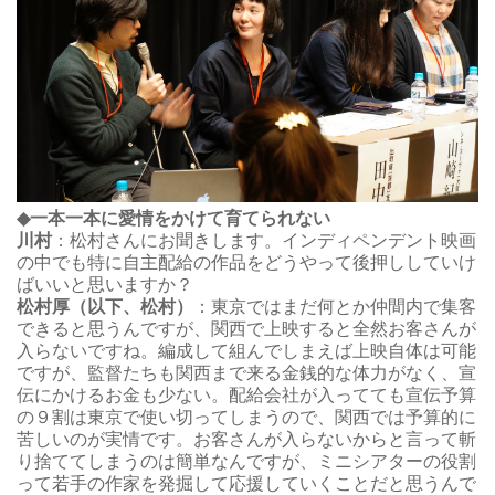
◆一本一本に愛情をかけて育てられない
川村
：松村さんにお聞きします。インディペンデント映画
の中でも特に自主配給の作品をどうやって後押ししていけ
ばいいと思いますか？
松村厚（以下、松村）
：東京ではまだ何とか仲間内で集客
できると思うんですが、関西で上映すると全然お客さんが
入らないですね。編成して組んでしまえば上映自体は可能
ですが、監督たちも関西まで来る金銭的な体力がなく、宣
伝にかけるお金も少ない。配給会社が入ってても宣伝予算
の９割は東京で使い切ってしまうので、関西では予算的に
苦しいのが実情です。お客さんが入らないからと言って斬
り捨ててしまうのは簡単なんですが、ミニシアターの役割
って若手の作家を発掘して応援していくことだと思うんで