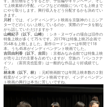
す。宣伝物をどうするとか、予告編やキャンペーン、そし
て上映素材の手配、パンフなどの物販についても上映まで
にやり取りします。興行収入をどう分配するかも決めてい
きます。
川村
：では、インディペンデント映画を京阪神のミニシア
ターでどのくらい上映しているのか、実際のデータを観な
がら話していただけますか？
山崎紀子（以下、山崎）
：シネ・ヌーヴォの場合は旧作の
特集上映が多くて75％です。2017年は特集上映25企画で
354本を上映しました。新作ロードショーは年間で118
本。うち45本がインディペンデント映画でした。
吉田由利香（以下、吉田）
：京都みなみ会館では特集上映
が売り上げの主要を占めていますが、空族の『バンコクナ
イツ』（富田克也監督）は一般的な作品より好成績でし
た。
林未来（以下、林）
：元町映画館では年間上映本数の２割
程度がインディペンデント映画ですが、インディペンデン
ト映画の興行は本当に苦しいですね。