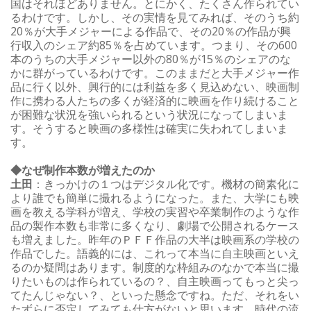
国はそれほどありません。とにかく、たくさん作られてい
るわけです。しかし、その実情を見てみれば、そのうち約
20％が大手メジャーによる作品で、その20％の作品が興
行収入のシェア約85％を占めています。つまり、その600
本のうちの大手メジャー以外の80％が15％のシェアのな
かに群がっているわけです。このままだと大手メジャー作
品に行く以外、興行的には利益を多く見込めない、映画制
作に携わる人たちの多くが経済的に映画を作り続けること
が困難な状況を強いられるという状況になってしまいま
す。そうすると映画の多様性は確実に失われてしまいま
す。
◆なぜ制作本数が増えたのか
土田
：きっかけの１つはデジタル化です。機材の簡素化に
より誰でも簡単に撮れるようになった。また、大学にも映
画を教える学科が増え、学校の実習や卒業制作のような作
品の製作本数も非常に多くなり、劇場で公開されるケース
も増えました。昨年のＰＦＦ作品の大半は映画系の学校の
作品でした。語義的には、これって本当に自主映画といえ
るのか疑問はあります。制度的な枠組みのなかで本当に撮
りたいものは作られているの？、自主映画ってもっと尖っ
てたんじゃない？、といった懸念ですね。ただ、それをい
たずらに否定してみても仕方がないと思います。時代の流