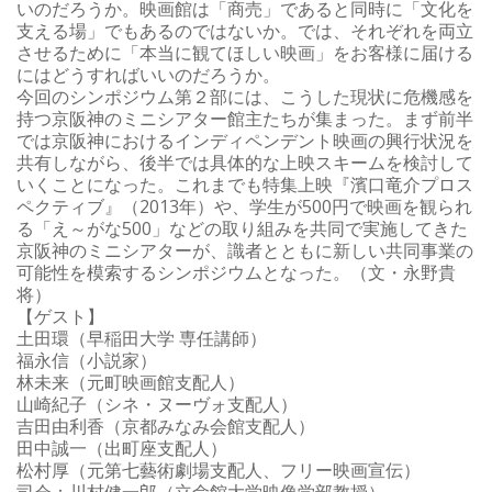
いのだろうか。映画館は「商売」であると同時に「文化を
支える場」でもあるのではないか。では、それぞれを両立
させるために「本当に観てほしい映画」をお客様に届ける
にはどうすればいいのだろうか。
今回のシンポジウム第２部には、こうした現状に危機感を
持つ京阪神のミニシアター館主たちが集まった。まず前半
では京阪神におけるインディペンデント映画の興行状況を
共有しながら、後半では具体的な上映スキームを検討して
いくことになった。これまでも特集上映『濱口竜介プロス
ペクティブ』（2013年）や、学生が500円で映画を観られ
る「え～がな500」などの取り組みを共同で実施してきた
京阪神のミニシアターが、識者とともに新しい共同事業の
可能性を模索するシンポジウムとなった。（文・永野貴
将）
【ゲスト】
土田環（早稲田大学 専任講師）
福永信（小説家）
林未来（元町映画館支配人）
山崎紀子（シネ・ヌーヴォ支配人）
吉田由利香（京都みなみ会館支配人）
田中誠一（出町座支配人）
松村厚（元第七藝術劇場支配人、フリー映画宣伝）
司会：川村健一郎（立命館大学映像学部教授）