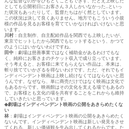
んな監督なのかをひもとくこともできず、たとえ上映した
としても公開初日にお客さん３人しかいなかった...といっ
た状況もあったりして、監督たちはがく然としています。
この状況は決して良くありません。地方でもこういう小規
模の作品を見るお客様を育てていかなければいけないと思
います。
川村
：自主制作、自主配給作品を関西でも上映したいが、
東京でヒットしたから関西でもヒットするという、かつて
のようにはいかないわけですね。
田中
：劇場は慈善事業ではなく補助金があるわけでもな
く、純粋にお客さまのチケット収入で成り立っています。
そう考えると、お客様に来てもらえない作品は、本来は、
斬り捨てていかざるを得ないわけです。ただ、それでもイ
ンディペンデント映画は上映し続けなくてはならないと思
うんです。なぜなら、単に商売だけではなく映画は文化で
もあるからです。映画館はその文化を支える場でもあるの
で、お客様とも文化の場を共有することをこれからも維持
していきたいと思っています。
◆劇場はインディペンデント映画の公開をあきらめたくな
い
林
：劇場はインディペンデント映画の公開をあきらめたく
ないんです。インディペンデント映画は新しい発見をさせ
てくれる、新しい価値観を生み出してくれるからです。た