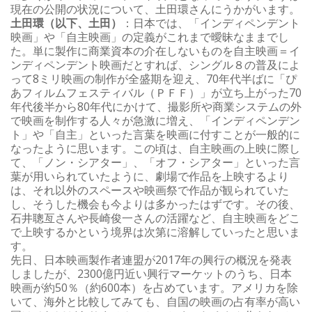
現在の公開の状況について、土田環さんにうかがいます。
土田環（以下、土田）
：日本では、「インディペンデント
映画」や「自主映画」の定義がこれまで曖昧なままでし
た。単に製作に商業資本の介在しないものを自主映画＝イ
ンディペンデント映画だとすれば、シングル８の普及によ
って8ミリ映画の制作が全盛期を迎え、70年代半ばに「ぴ
あフィルムフェスティバル（ＰＦＦ）」が立ち上がった70
年代後半から80年代にかけて、撮影所や商業システムの外
で映画を制作する人々が急激に増え、「インディペンデン
ト」や「自主」といった言葉を映画に付すことが一般的に
なったように思います。この頃は、自主映画の上映に際し
て、「ノン・シアター」、「オフ・シアター」といった言
葉が用いられていたように、劇場で作品を上映するより
は、それ以外のスペースや映画祭で作品が観られていた
し、そうした機会も今よりは多かったはずです。その後、
石井聰亙さんや長崎俊一さんの活躍など、自主映画をどこ
で上映するかという境界は次第に溶解していったと思いま
す。
先日、日本映画製作者連盟が2017年の興行の概況を発表
しましたが、2300億円近い興行マーケットのうち、日本
映画が約50％（約600本）を占めています。アメリカを除
いて、海外と比較してみても、自国の映画の占有率が高い