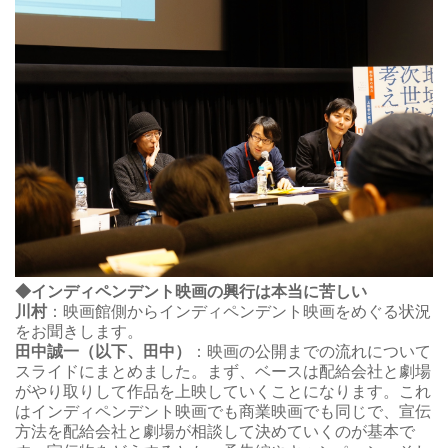
◆インディペンデント映画の興行は本当に苦しい
川村
：映画館側からインディペンデント映画をめぐる状況
をお聞きします。
田中誠一（以下、田中）
：映画の公開までの流れについて
スライドにまとめました。まず、ベースは配給会社と劇場
がやり取りして作品を上映していくことになります。これ
はインディペンデント映画でも商業映画でも同じで、宣伝
方法を配給会社と劇場が相談して決めていくのが基本で