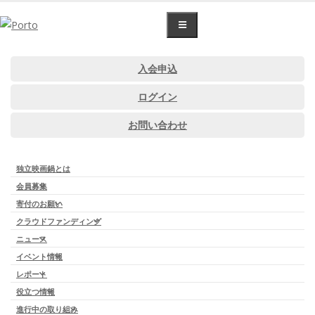
ホーム
>
イベントレポート
>
第2部『関西次世代映画ショーケース』レ
入会申込
ポート
ログイン
第2部『関西次世代映画ショーケース』
お問い合わせ
レポート
独立映画鍋とは
会員募集
寄付のお願い
クラウドファンディング
ニュース
イベント情報
レポート
役立つ情報
地域から次世代映画を考える：制作者の
進行中の取り組み