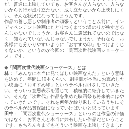
だ、普通に上映していても、お客さんが入らない。入らな
いから興行が成り立たない。成り立たないから上映しにく
い。そんな状況になってしまうんです。
作品の善し悪しや制作者の頑張りということ以前に、イン
ディペンデント映画にたどりつくまでの道のりが狭すぎる
んじゃないでしょうか。お客さんに選ばれてないのではな
く、知られていないんじゃないでしょうか。それなら、お
客様にも分かりやすいように「おすすめ印」をつけようじ
ゃないか、というのが今回の「関西次世代映画ショーケー
ス」です。
◆「関西次世代映画ショーケース」とは
林
：「みんなに本当に見てほしい映画なんだ」という意味
を込めて、年間に10本くらい、劇場側が本当にお薦めした
い映画に「おすすめ印」というラベル付けをしていきた
い。そういう意思表示を通じて、積極的に紹介していきた
い。そんな「次世代」作品を集めた映画祭も将来的にはや
っていきたいです。それを何年か繰り返しているうちにそ
のラベルが品質保証になっていけばいいと思っています。
田中
：「関西次世代ショーケース」というのは作品の評価
ではなく、お客さんと本当に共有したい作品だということ
です。もちろん今までもそういう映画を上映してきました