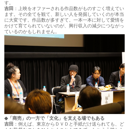
す。
吉田
：上映をオファーされる作品数がものすごく増えてい
ます。その全てを観て、新しい人を発掘していくのが本当
に大変です。作品数が多すぎて。一本一本に対して愛情を
かけて育てられていないのが、興行収入の減少につながっ
ているのかもしれません。
◆「商売」の一方で「文化」を支える場でもある
吉田
：例えば、東京からＤＶＤと手紙だけ送られても、ど