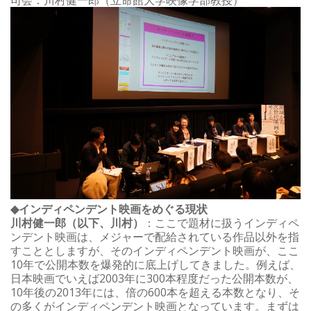
◆インディペンデント映画をめぐる現状
川村健一郎（以下、川村）
：ここで題材に扱うインディペ
ンデント映画は、メジャーで配給されている作品以外を指
すこととしますが、そのインディペンデント映画が、ここ
10年で公開本数を爆発的に底上げしてきました。例えば、
日本映画でいえば2003年に300本程度だった公開本数が、
10年後の2013年には、倍の600本を超える本数となり、そ
の多くがインディペンデント映画となっています。まずは