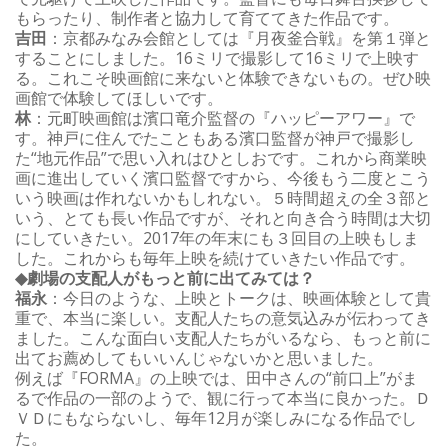
もらったり、制作者と協力して育ててきた作品です。
吉田
：京都みなみ会館としては『月夜釜合戦』を第１弾と
することにしました。16ミリで撮影して16ミリで上映す
る。これこそ映画館に来ないと体験できないもの。ぜひ映
画館で体験してほしいです。
林
：元町映画館は濱口竜介監督の『ハッピーアワー』で
す。神戸に住んでたこともある濱口監督が神戸で撮影し
た“地元作品”で思い入れはひとしおです。これから商業映
画に進出していく濱口監督ですから、今後もう二度とこう
いう映画は作れないかもしれない。５時間超えの全３部と
いう、とても長い作品ですが、それと向き合う時間は大切
にしていきたい。2017年の年末にも３回目の上映もしま
した。これからも毎年上映を続けていきたい作品です。
◆劇場の支配人がもっと前に出てみては？
福永
：今日のような、上映とトークは、映画体験として貴
重で、本当に楽しい。支配人たちの意気込みが伝わってき
ました。こんな面白い支配人たちがいるなら、もっと前に
出てお薦めしてもいいんじゃないかと思いました。
例えば『FORMA』の上映では、田中さんの“前口上”がま
るで作品の一部のようで、観に行って本当に良かった。Ｄ
ＶＤにもならないし、毎年12月が楽しみになる作品でし
た。